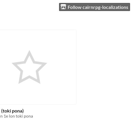
Follow cairnrpg-localizations
 (toki pona)
n 1e lon toki pona